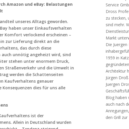
rch Amazon und eBay: Belastungen
Service GmbH
lt
Dross Profe
zu stecken, u
tandteil unseres Alltags geworden.
sind mehr. W
Bay haben unser Einkaufsverhalten
Dienstleistu
der Komfort verlockend erscheinen –
Markt unter
in zur Lieferung direkt an die
Die Juergen 
rhaltens, das durch diese
inhabergefü
n auch unnötig angeheizt wird, sind
1959 in Katz
eiter stehen unter enormem Druck,
gegründeten
n Straßenverkehr und die Umwelt in
Architektur 
trag werden die Schattenseiten
Jürgen Droß 
en Kaufverhaltens genauer
Juergen Dro
e Konsequenzen dies für uns alle
Geschäftsfü
Blog haben 
auch nach d
mens
Anregungen,
Kaufverhaltens ist der
den Grill zur
ens. Allein in Deutschland wurden
verschickt – Tendenz steigend.