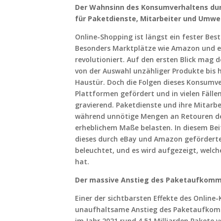
Der Wahnsinn des Konsumverhaltens du
für Paketdienste, Mitarbeiter und Umwe
Online-Shopping ist längst ein fester Bes
Besonders Marktplätze wie Amazon und e
revolutioniert. Auf den ersten Blick mag 
von der Auswahl unzähliger Produkte bis h
Haustür. Doch die Folgen dieses Konsumve
Plattformen gefördert und in vielen Fälle
gravierend. Paketdienste und ihre Mitarb
während unnötige Mengen an Retouren de
erheblichem Maße belasten. In diesem Bei
dieses durch eBay und Amazon gefördert
beleuchtet, und es wird aufgezeigt, welch
hat.
Der massive Anstieg des Paketaufkom
Einer der sichtbarsten Effekte des Online-
unaufhaltsame Anstieg des Paketaufkomm
im Jahr 2021 rund 4,51 Milliarden Pakete 