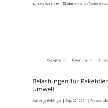
06449-92897919
info@dross-professional-ser
Rezepte
Über uns
Unse
Belastungen für Paketdien
Umwelt
von
Anja Rehlinger
|
Sep. 25, 2024
|
Presse
,
Üb