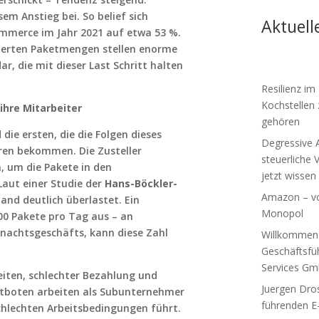
m Anstieg bei. So belief sich
Aktuell
merce im Jahr 2021 auf etwa 53 %.
rierten Paketmengen stellen enorme
r, die mit dieser Last Schritt halten
Resilienz i
Kochstellen
ihre Mitarbeiter
gehören
 die ersten, die die Folgen dieses
Degressive A
en bekommen. Die Zusteller
steuerliche 
, um die Pakete in den
jetzt wissen 
Laut einer Studie der
Hans-Böckler-
Amazon – vo
and deutlich überlastet. Ein
Monopol
 200 Pakete pro Tag aus – an
nachtsgeschäfts, kann diese Zahl
Willkommen 
Geschäftsfü
Services G
eiten, schlechter Bezahlung und
Juergen Dros
ketboten arbeiten als Subunternehmer
führenden E
schlechten Arbeitsbedingungen führt.