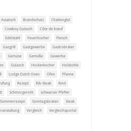
Asiatisch
Brandschutz
Chattenglut
Cowboy Gulasch
Côte de bœuf
Edelstahl
Feuerlöscher
Fleisch
Gasgrill
Gastgewerbe
Gastrobräter
e
Gemüse
Gemüße
Gewerbe
len
Gulasch
Hockerkocher
Holzkohle
l
Lodge Dutch Oven
Ofen
Pfanne
rüfung
Rezept
Rib-Steak
Rind
tt
Schmorgericht
schwarzer Pfeffer
Sommerrezept
Sonntagsbraten
Steak
ranstaltung
Vergleich
Vergleichsportal