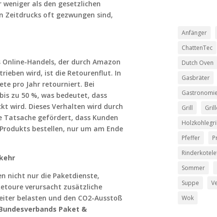
r weniger als den gesetzlichen
n Zeitdrucks oft gezwungen sind,
Anfänger
ChattenTec
s Online-Handels, der durch Amazon
Dutch Oven
ieben wird, ist die Retourenflut. In
Gasbräter
te pro Jahr retourniert. Bei
Gastronomi
bis zu 50 %, was bedeutet, dass
kt wird. Dieses Verhalten wird durch
Grill
Gril
 Tatsache gefördert, dass Kunden
Holzkohlegril
 Produkts bestellen, nur um am Ende
Pfeffer
P
Rinderkotele
rkehr
Sommer
 nicht nur die Paketdienste,
Suppe
Ve
Retoure verursacht zusätzliche
eiter belasten und den CO2-Ausstoß
Wok
Bundesverbands Paket &