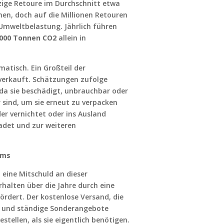
nzige Retoure im Durchschnitt etwa
en, doch auf die Millionen Retouren
Umweltbelastung. Jährlich führen
.000 Tonnen CO2
allein in
matisch. Ein Großteil der
 verkauft. Schätzungen zufolge
 da sie beschädigt, unbrauchbar oder
 sind, um sie erneut zu verpacken
er vernichtet oder ins Ausland
hadet und zur weiteren
ems
eine Mitschuld an dieser
halten über die Jahre durch eine
ördert. Der kostenlose Versand, die
g und ständige Sonderangebote
tellen, als sie eigentlich benötigen.