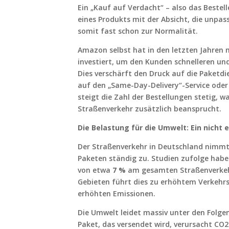
Ein „Kauf auf Verdacht“ – also das Beste
eines Produkts mit der Absicht, die unpa
somit fast schon zur Normalität.
Amazon selbst hat in den letzten Jahren m
investiert, um den Kunden schnelleren un
Dies verschärft den Druck auf die Paketdi
auf den „Same-Day-Delivery“-Service ode
steigt die Zahl der Bestellungen stetig, 
Straßenverkehr zusätzlich beansprucht.
Die Belastung für die Umwelt: Ein nicht 
Der Straßenverkehr in Deutschland nimm
Paketen ständig zu. Studien zufolge habe
von etwa
7 %
am gesamten Straßenverkehr
Gebieten führt dies zu erhöhtem Verkeh
erhöhten Emissionen.
Die Umwelt leidet massiv unter den Folge
Paket, das versendet wird, verursacht CO