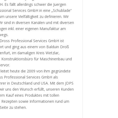
. Es fällt allerdings schwer die Juergen
ssional Services GmbH in eine „Schublade“
m unsere Vielfältigkeit zu definieren. Wir
ir sind in diversen Kanälen und mit diversen
ngen inkl. einer eigenen Manufaktur am
wegs.
Dross Professional Services GmbH ist
hrt und ging aus einem von Balduin Droß
enfurt, im damaligen Kreis Wetzlar,
 Konstruktionsbüro für Maschinenbau und
hervor.
leitet heute die 2009 von ihm gegründete
ss Professional Services GmbH als
hrer in Deutschland und USA. Mit dem JDPS
wir uns den Wunsch erfüllt, unseren Kunden
em Kauf eines Produktes mit tollen
 Rezepten sowie Informationen rund um
 Seite zu stehen.