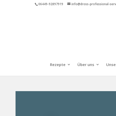
06449-92897919
info@dross-professional-ser
Rezepte
Über uns
Unse