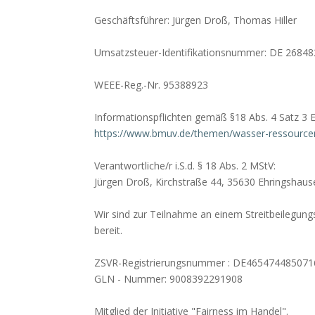
Geschäftsführer: Jürgen Droß, Thomas Hiller
Umsatzsteuer-Identifikationsnummer: DE 2684
WEEE-Reg.-Nr. 95388923
Informationspflichten gemäß §18 Abs. 4 Satz 3 E
https://www.bmuv.de/themen/wasser-ressourcen-ab
Verantwortliche/r i.S.d. § 18 Abs. 2 MStV:
Jürgen Droß, Kirchstraße 44, 35630 Ehringshaus
Wir sind zur Teilnahme an einem Streitbeilegung
bereit.
ZSVR-Registrierungsnummer : DE465474485071
GLN - Nummer: 9008392291908
Mitglied der Initiative "Fairness im Handel".