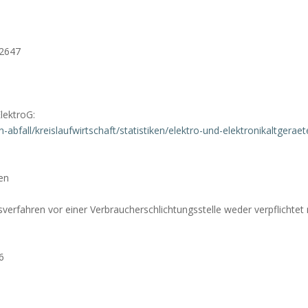
82647
lektroG:
fall/kreislaufwirtschaft/statistiken/elektro-und-elektronikaltgeraet
en
sverfahren vor einer Verbraucherschlichtungsstelle weder verpflichtet
6