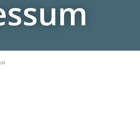
essum
bH