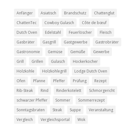
Anfänger
Asiatisch
Brandschutz
Chattenglut
ChattenTec
Cowboy Gulasch
Côte de bœuf
Dutch Oven
Edelstahl
Feuerlöscher
Fleisch
Gasbräter
Gasgrill
Gastgewerbe
Gastrobräter
Gastronomie
Gemüse
Gemüße
Gewerbe
Grill
Grillen
Gulasch
Hockerkocher
Holzkohle
Holzkohlegrill
Lodge Dutch Oven
Ofen
Pfanne
Pfeffer
Prüfung
Rezept
Rib-Steak
Rind
Rinderkotelett
Schmorgericht
schwarzer Pfeffer
Sommer
Sommerrezept
Sonntagsbraten
Steak
Suppe
Veranstaltung
Vergleich
Vergleichsportal
Wok