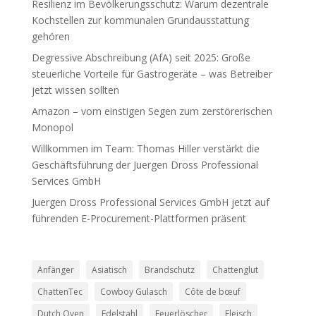
Resilienz im Bevölkerungsschutz: Warum dezentrale
Kochstellen zur kommunalen Grundausstattung
gehören
Degressive Abschreibung (AfA) seit 2025: Große
steuerliche Vorteile für Gastrogeräte – was Betreiber
jetzt wissen sollten
Amazon – vom einstigen Segen zum zerstörerischen
Monopol
Willkommen im Team: Thomas Hiller verstärkt die
Geschäftsführung der Juergen Dross Professional
Services GmbH
Juergen Dross Professional Services GmbH jetzt auf
führenden E-Procurement-Plattformen präsent
Anfänger
Asiatisch
Brandschutz
Chattenglut
ChattenTec
Cowboy Gulasch
Côte de bœuf
Dutch Oven
Edelstahl
Feuerlöscher
Fleisch