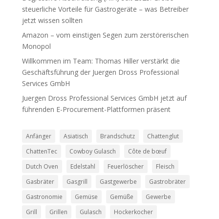
steuerliche Vorteile für Gastrogeräte – was Betreiber
jetzt wissen sollten
Amazon – vom einstigen Segen zum zerstörerischen
Monopol
Willkommen im Team: Thomas Hiller verstärkt die
Geschäftsführung der Juergen Dross Professional
Services GmbH
Juergen Dross Professional Services GmbH jetzt auf
führenden E-Procurement-Plattformen präsent
Anfänger
Asiatisch
Brandschutz
Chattenglut
ChattenTec
Cowboy Gulasch
Côte de bœuf
Dutch Oven
Edelstahl
Feuerlöscher
Fleisch
Gasbräter
Gasgrill
Gastgewerbe
Gastrobräter
Gastronomie
Gemüse
Gemüße
Gewerbe
Grill
Grillen
Gulasch
Hockerkocher