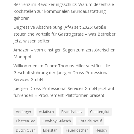
Resilienz im Bevölkerungsschutz: Warum dezentrale
Kochstellen zur kommunalen Grundausstattung
gehören
Degressive Abschreibung (AfA) seit 2025: Große
steuerliche Vorteile für Gastrogeräte – was Betreiber
jetzt wissen sollten
Amazon – vom einstigen Segen zum zerstörerischen
Monopol
Willkommen im Team: Thomas Hiller verstärkt die
Geschäftsführung der Juergen Dross Professional
Services GmbH
Juergen Dross Professional Services GmbH jetzt auf
führenden E-Procurement-Plattformen präsent
Anfänger
Asiatisch
Brandschutz
Chattenglut
ChattenTec
Cowboy Gulasch
Côte de bœuf
Dutch Oven
Edelstahl
Feuerlöscher
Fleisch