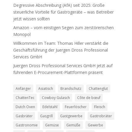
Degressive Abschreibung (AfA) seit 2025: Große
steuerliche Vorteile für Gastrogeräte – was Betreiber
jetzt wissen sollten
Amazon – vom einstigen Segen zum zerstörerischen
Monopol
Willkommen im Team: Thomas Hiller verstärkt die
Geschäftsführung der Juergen Dross Professional
Services GmbH
Juergen Dross Professional Services GmbH jetzt auf
führenden E-Procurement-Plattformen präsent
Anfänger
Asiatisch
Brandschutz
Chattenglut
ChattenTec
Cowboy Gulasch
Côte de bœuf
Dutch Oven
Edelstahl
Feuerlöscher
Fleisch
Gasbräter
Gasgrill
Gastgewerbe
Gastrobräter
Gastronomie
Gemüse
Gemüße
Gewerbe