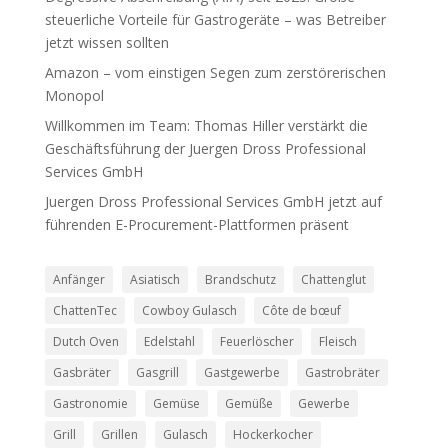
steuerliche Vorteile für Gastrogeräte – was Betreiber
jetzt wissen sollten
Amazon – vom einstigen Segen zum zerstörerischen
Monopol
Willkommen im Team: Thomas Hiller verstärkt die
Geschäftsführung der Juergen Dross Professional
Services GmbH
Juergen Dross Professional Services GmbH jetzt auf
führenden E-Procurement-Plattformen präsent
Anfänger
Asiatisch
Brandschutz
Chattenglut
ChattenTec
Cowboy Gulasch
Côte de bœuf
Dutch Oven
Edelstahl
Feuerlöscher
Fleisch
Gasbräter
Gasgrill
Gastgewerbe
Gastrobräter
Gastronomie
Gemüse
Gemüße
Gewerbe
Grill
Grillen
Gulasch
Hockerkocher