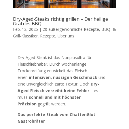
Dry-Aged-Steaks richtig grillen – Der heilige
Gral des BBQ
Feb. 12, 2025
|
20 außergewöhnliche Rezepte
,
BBQ- &
Grill-Klassiker
,
Rezepte
,
Über uns
Dry-Aged-Steak ist das Nonplusultra für
Fleischliebhaber. Durch wochenlange
Trockenreifung entwickelt das Fleisch
einen
intensiven, nussigen Geschmack
und
eine unvergleichlich zarte Textur. Doch
Dry-
Aged-Fleisch verzeiht keine Fehler
– es
muss
schnell und mit höchster
Präzision
gegrillt werden.
Das perfekte Steak vom ChattenGlut
Gastrobräter