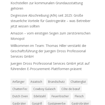
Kochstellen zur kommunalen Grundausstattung
gehören
Degressive Abschreibung (AfA) seit 2025: Große
steuerliche Vorteile für Gastrogeräte – was Betreiber
jetzt wissen sollten
Amazon – vom einstigen Segen zum zerstörerischen
Monopol
Willkommen im Team: Thomas Hiller verstärkt die
Geschäftsführung der Juergen Dross Professional
Services GmbH
Juergen Dross Professional Services GmbH jetzt auf
führenden E-Procurement-Plattformen präsent
Anfänger
Asiatisch
Brandschutz
Chattenglut
ChattenTec
Cowboy Gulasch
Côte de bœuf
Dutch Oven
Edelstahl
Feuerlöscher
Fleisch
Gasbräter
Gasgrill
Gastgewerbe
Gastrobräter